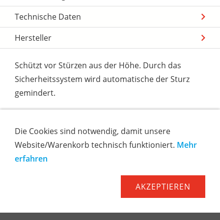
Technische Daten
Hersteller
Schützt vor Stürzen aus der Höhe. Durch das
Sicherheitssystem wird automatische der Sturz
gemindert.
Galvanisiertem Stahldraht mit einem Durchmesser
Die Cookies sind notwendig, damit unsere
von 4 mm , einer Länge von 15 m.
Website/Warenkorb technisch funktioniert.
Mehr
erfahren
Mit Stahldraht-Karabiner. Mit einer
Überlastungsanzeige ausgestattet.
AKZEPTIEREN
- Verzinktes Stahlseil mit einem Durchmesser von 4
mm, Länge 15 m.